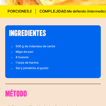
PORCIONES:
COMPLEJIDAD:
2
Me defiendo (Intermedio)
INGREDIENTES
500 g de milanesa de cerdo
Miga de pan
4 huevos
1 taza de harina
Sal y pimienta al gusto
MÉTODO