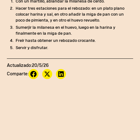
Con un martillo, ablandar la milanesa de cerdo.
Hacer tres estaciones para el rebozado: en un plato plano
colocar harina y sal, en otro añadir la miga de pan con un
poco de pimienta, y en otro el huevo revuelto.
Sumerjir la milanesa en el huevo, luego en la harina y
finalmente en la miga de pan.
Freír hasta obtener un rebozado crocante.
Servir y disfrutar.
Actualizado:
20/5/26
Comparte:
@b.eats__
En esta oficina amamos las empanadas y estas nos
quedaron una LOCURA! Como empanada de pipián no
va sin ají de maní, nosotros nos facilitamos la vida con
@manitobatequierebien. Cuéntenos en los comentarios
para qué otra receta utilizaría crema de maní!