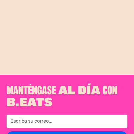
Ingredientes (para 5 porciones) Para el relleno - 400 grs
papa criolla - 2 cebollas largas - 2 tomates - 2 dientes de
ajo - 2 cdas de crema de maní Manitoba Masa - 2 tazas
de harina de maíz - 1 taza y media de agua - Aceite
achiotado - Sal al gusto Ají de maní - 1 cebolla larga - 1
tomate - 3 cdas crema de maní - Cilantro - Sal al gusto -
Salsa picante al gusti Beats RecetasFaciles
EmpanadasdePipián
♬ original sound - B.eats - B.eats
MANTÉNGASE
CON
AL DÍA
B.EATS