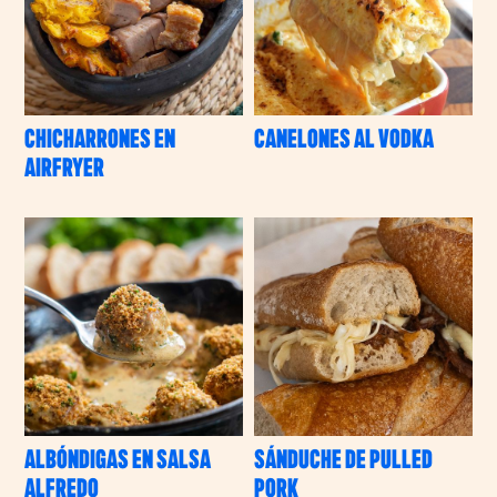
CHICHARRONES EN
CANELONES AL VODKA
AIRFRYER
Filtros
COMPLEJIDAD
SE ME QUEMA EL AGUA (PRINCIPIANTE)
ME DEFIENDO (INTERMEDIO)
SOY MUY CRACK (AVANZADO)
ALBÓNDIGAS EN SALSA
SÁNDUCHE DE PULLED
ALFREDO
PORK
TIEMPO DE PREPARACIÓN