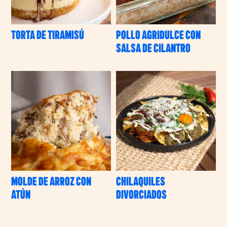
Limpiar
TORTA DE TIRAMISÚ
POLLO AGRIDULCE CON
SALSA DE CILANTRO
MOLDE DE ARROZ CON
CHILAQUILES
ATÚN
DIVORCIADOS