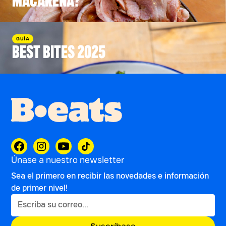
MACARENA?
GUÍA
BEST BITES 2025
Únase a nuestro newsletter
Sea el primero en recibir las novedades e información
de primer nivel!