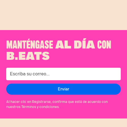
negra #Beats #Costillas #TienequeserHeinz
♬ sonido original - B.eats
MANTÉNGASE
CON
AL DÍA
B.EATS
Al hacer clic en Registrarse, confirma que está de acuerdo con
nuestros Términos y condiciones.