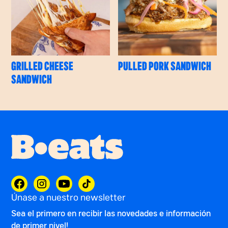
GRILLED CHEESE
PULLED PORK SANDWICH
SANDWICH
Únase a nuestro newsletter
Sea el primero en recibir las novedades e información
de primer nivel!