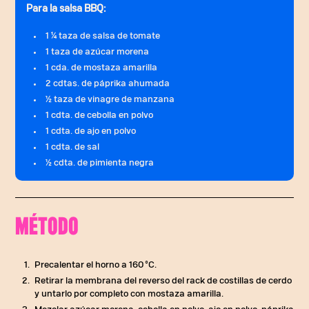
Para la salsa BBQ:
1 ¼ taza de salsa de tomate
1 taza de azúcar morena
1 cda. de mostaza amarilla
2 cdtas. de páprika ahumada
½ taza de vinagre de manzana
1 cdta. de cebolla en polvo
1 cdta. de ajo en polvo
1 cdta. de sal
½ cdta. de pimienta negra
MÉTODO
Precalentar el horno a 160 °C.
Retirar la membrana del reverso del rack de costillas de cerdo
y untarlo por completo con mostaza amarilla.