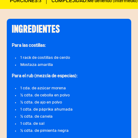
PORCIONES:
COMPLEJIDAD:
3
Me defiendo (Intermedio)
INGREDIENTES
Para las costillas:
1 rack de costillas de cerdo
Mostaza amarilla
Para el rub (mezcla de especias):
1 cda. de azúcar morena
½ cdta. de cebolla en polvo
½ cdta. de ajo en polvo
1 cdta. de páprika ahumada
½ cdta. de canela
1 cdta. de sal
½ cdta. de pimienta negra