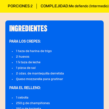
PORCIONES:
COMPLEJIDAD:
2
Me defiendo (Intermedio)
INGREDIENTES
PARA LOS CREPES:
1 taza de harina de trigo
2 huevos
1 ¼ taza de leche
1 pizca de sal
2 cdas. de mantequilla derretida
Queso mozzarella para gratinar
PARA EL RELLENO:
1 cebolla
250 g de champiñones
150 g de tocineta