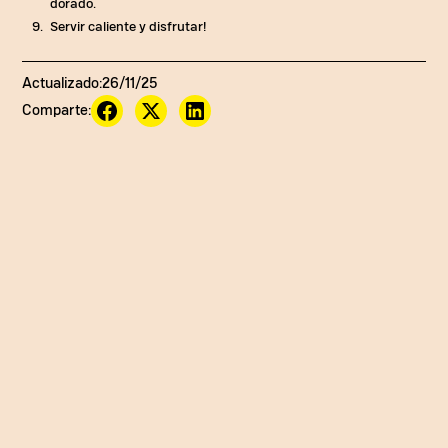
dorado.
Servir caliente y disfrutar!
Actualizado:
26/11/25
Comparte:
@b.eats__
En la última coca gomela
del año hicimos una receta perfecta pa
compartir con todas las compañeritas
y descrestar a todo el piso! Crepes
rellenos gratinados! Ingredientes: 1
taza de harina de trigo 2 huevos 1 y 1/4
de taza de leche 1 pizca de sal 2
cucharadas de mantequilla derretida
Para el relleno: 1 cebolla 250 gr de