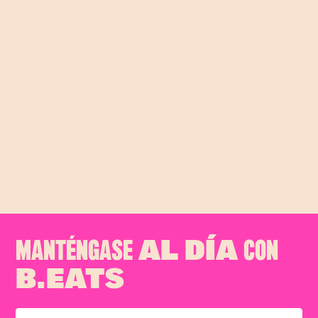
champiñones Sal y pimienta al gusto
150 gr de tocineta 250 gr de pollo
Mantequilla Para la bechamel: 100 gr
de mantequilla 100 gr de harina 400 ml
de leche Sal Para el gratinado: Queso
mozarella
#Bogotaeats
#RecetasFáciles
#CocaGomela
♬
original sound - B.eats
MANTÉNGASE
CON
AL DÍA
B.EATS