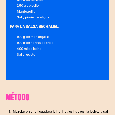
250 g de pollo
Mantequilla
Sal y pimienta al gusto
PARA LA SALSA BECHAMEL:
100 g de mantequilla
100 g de harina de trigo
400 ml de leche
Sal al gusto
MÉTODO
Mezclar en una licuadora la harina, los huevos, la leche, la sal