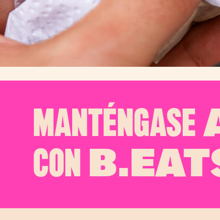
MANTÉNGASE
A
CON
B.EAT