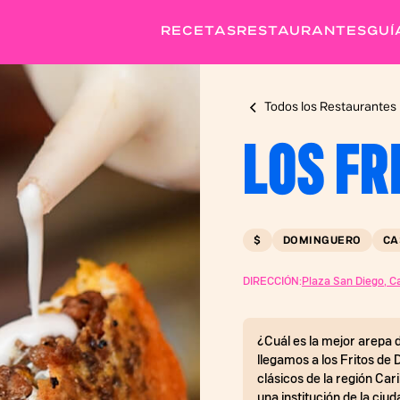
RECETAS
RESTAURANTES
GUÍ
Todos los Restaurantes
LOS FR
$
DOMINGUERO
CA
DIRECCIÓN:
Plaza San Diego, Ca
¿Cuál es la mejor arepa 
llegamos a los Fritos de 
clásicos de la región Ca
una institución de la ci