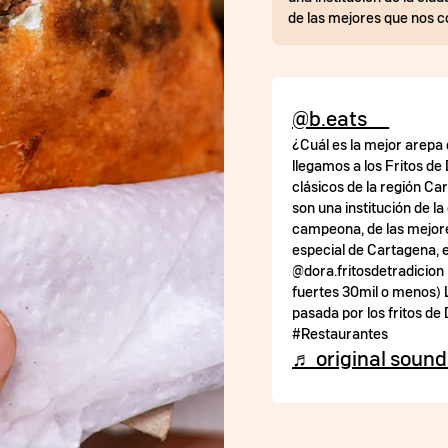
de las mejores que nos c
@b.eats__
¿Cuál es la mejor arepa
llegamos a los Fritos de
clásicos de la región Ca
son una institución de l
campeona, de las mejore
especial de Cartagena, el
@dora.fritosdetradicion
fuertes 30mil o menos) 
pasada por los fritos 
#Restaurantes
♬ original sound