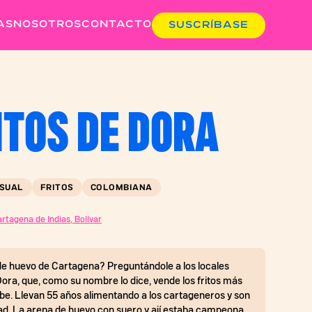
AS
NOSOTROS
CONTACTO
SUSCRÍBASE
ITOS DE DORA
SUAL
FRITOS
COLOMBIANA
rtagena de Indias, Bolívar
de huevo de Cartagena? Preguntándole a los locales
Dora, que, como su nombre lo dice, vende los fritos más
ribe. Llevan 55 años alimentando a los cartageneros y son
udad. La arepa de huevo con suero y ají estaba campeona,