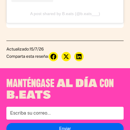
A post shared by B.eats (@b.eats___)
Actualizado:
15/7/26
Comparta esta reseña:
MANTÉNGASE
CON
AL DÍA
B.EATS