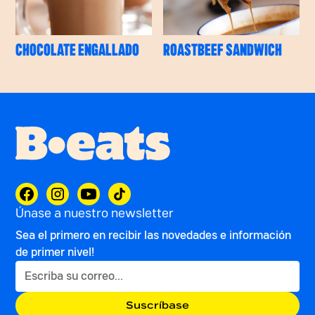
CHOCOLATE ENGALLADO
ROASTBEEF SANDWICH
Únase a nuestro newsletter
Sea el primero en recibir las novedades e información
de primer nivel!