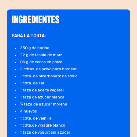
INGREDIENTES
PARA LA TORTA:
250 g de harina
32 g de fécula de maíz
86 g de cocoa en polvo
2 cdtas. de polvo para hornear
1 cdta. de bicarbonato de sodio
1 cdta. de sal
1 taza de aceite vegetal
1 taza de azúcar blanca
¾ taza de azúcar morena
4 huevos
1 cdta. de vainilla
1 cdta.de vinagre blanco
1 taza de yogurt sin azúcar