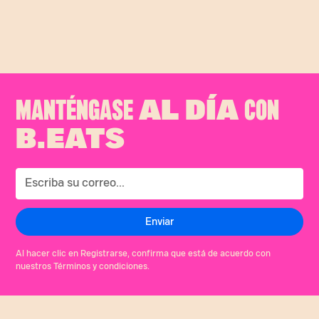
#TortadeChocolate #RecetasFaciles
♬ original sound - B.eats
MANTÉNGASE
CON
AL DÍA
B.EATS
Al hacer clic en Registrarse, confirma que está de acuerdo con
nuestros Términos y condiciones.