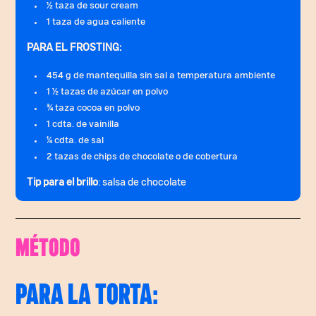
½ taza de sour cream
1 taza de agua caliente
PARA EL FROSTING:
454 g de mantequilla sin sal a temperatura ambiente
1 ½ tazas de azúcar en polvo
¾ taza cocoa en polvo
1 cdta. de vainilla
¼ cdta. de sal
2 tazas de chips de chocolate o de cobertura
Tip para el brillo
: salsa de chocolate
MÉTODO
PARA LA TORTA: