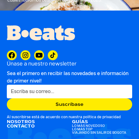
cuales fueron los best bites del team en el 2025.
Únase a nuestro newsletter
Sea el primero en recibir las novedades e información
de primer nivel!
Al suscribirse está de acuerdo con nuestra
política de privacidad
NOSOTROS
GUÍAS
CONTACTO
LO MÁS NOVEDOSO
LO MÁS TOP
VIAJANDO SIN SALIR DE BOGOTA