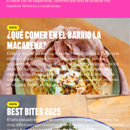
Al hacer clic en Registrarse, confirma que está de acuerdo con
nuestros Términos y condiciones.
GUÍA
¿QUÉ COMER EN EL BARRIO LA
MACARENA?
Este es uno de los barrios más diversos de Bogotá. Tiene una
oferta cultural y gastronómica impresionante, porque
encuentra hasta comida serbia. Fundado en la década de los
años 50, fue uno de los primeros sectores culturales de la
ciudad. Si está turisteando por estas calles del centro de la
capital, le dejamos los que, para nosotros, son de los mejores
sitios para comer en la zona.
GUÍA
BEST BITES 2025
El año pasado en la ofi se comió muy rico. Como siempre, fue
muy difícil escoger nuestros favoritos, pero aquí les mostramos