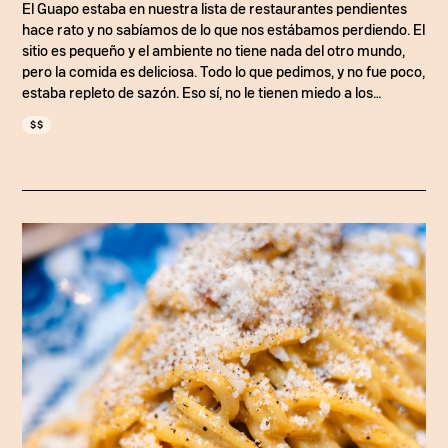
El Guapo estaba en nuestra lista de restaurantes pendientes
hace rato y no sabíamos de lo que nos estábamos perdiendo. El
sitio es pequeño y el ambiente no tiene nada del otro mundo,
pero la comida es deliciosa. Todo lo que pedimos, y no fue poco,
estaba repleto de sazón. Eso sí, no le tienen miedo a los
sabores osados, por lo que algunos platos puede que no sean
$$
para todo el mundo. Pero por regla general, son salsudos y muy
sabrosos. A nosotros nos descrestaron las costillas y el bao
sam es perfecto si va en grupo, pues de un solo plato comen
hasta cuatro.