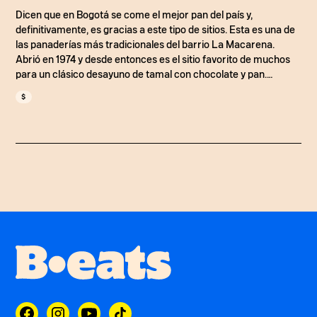
Dicen que en Bogotá se come el mejor pan del país y,
definitivamente, es gracias a este tipo de sitios. Esta es una de
las panaderías más tradicionales del barrio La Macarena.
Abrió en 1974 y desde entonces es el sitio favorito de muchos
para un clásico desayuno de tamal con chocolate y pan.
Además de la buena sazón en el caldo de costilla, esta
$
panadería tiene buenos liberales, galletas de ojitos y, por
supuesto, el pan.