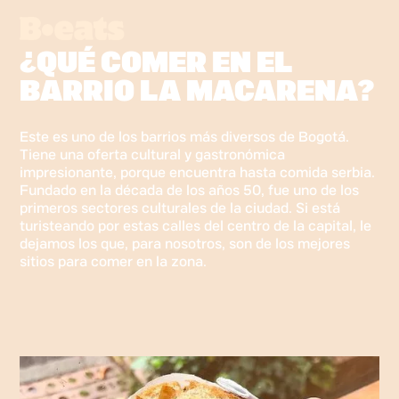
¿QUÉ COMER EN EL
BARRIO LA MACARENA?
Este es uno de los barrios más diversos de Bogotá.
Tiene una oferta cultural y gastronómica
impresionante, porque encuentra hasta comida serbia.
Fundado en la década de los años 50, fue uno de los
primeros sectores culturales de la ciudad. Si está
turisteando por estas calles del centro de la capital, le
dejamos los que, para nosotros, son de los mejores
sitios para comer en la zona.