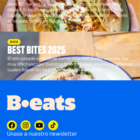
años 50, fue uno de los primeros sectores culturales de la
ciudad. Si está turisteando por estas calles del centro de la
capital, le dejamos los que, para nosotros, son de los mejores
sitios para comer en la zona.
GUÍA
BEST BITES 2025
El año pasado en la ofi se comió muy rico. Como siempre, fue
muy difícil escoger nuestros favoritos, pero aquí les mostramos
cuales fueron los best bites del team en el 2025.
Únase a nuestro newsletter