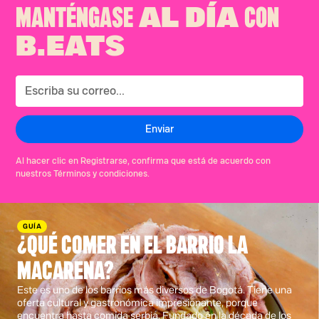
MANTÉNGASE
CON
AL DÍA
B.EATS
Al hacer clic en Registrarse, confirma que está de acuerdo con
nuestros Términos y condiciones.
GUÍA
¿QUÉ COMER EN EL BARRIO LA
MACARENA?
Este es uno de los barrios más diversos de Bogotá. Tiene una
oferta cultural y gastronómica impresionante, porque
encuentra hasta comida serbia. Fundado en la década de los