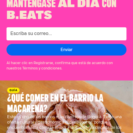
MANTÉNGASE
CON
AL DÍA
B.EATS
Al hacer clic en Registrarse, confirma que está de acuerdo con
nuestros Términos y condiciones.
GUÍA
¿QUÉ COMER EN EL BARRIO LA
MACARENA?
Este es uno de los barrios más diversos de Bogotá. Tiene una
oferta cultural y gastronómica impresionante, porque
encuentra hasta comida serbia. Fundado en la década de los
años 50, fue uno de los primeros sectores culturales de la