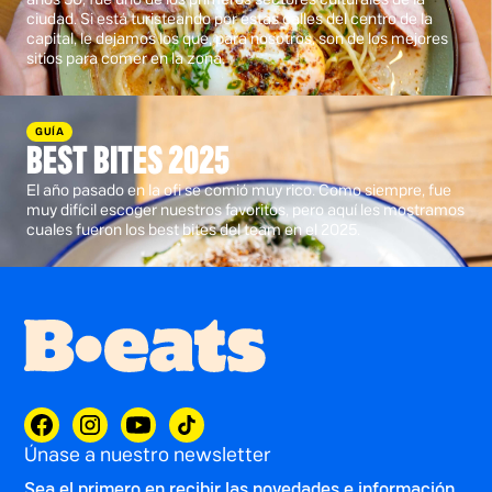
ciudad. Si está turisteando por estas calles del centro de la
capital, le dejamos los que, para nosotros, son de los mejores
sitios para comer en la zona.
GUÍA
BEST BITES 2025
El año pasado en la ofi se comió muy rico. Como siempre, fue
muy difícil escoger nuestros favoritos, pero aquí les mostramos
cuales fueron los best bites del team en el 2025.
Únase a nuestro newsletter
Sea el primero en recibir las novedades e información