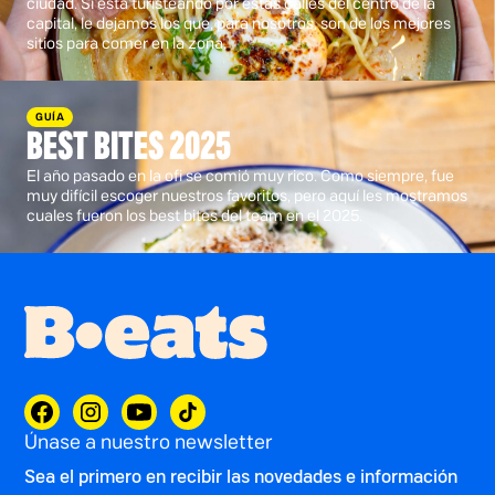
ciudad. Si está turisteando por estas calles del centro de la
capital, le dejamos los que, para nosotros, son de los mejores
sitios para comer en la zona.
GUÍA
BEST BITES 2025
El año pasado en la ofi se comió muy rico. Como siempre, fue
muy difícil escoger nuestros favoritos, pero aquí les mostramos
cuales fueron los best bites del team en el 2025.
Únase a nuestro newsletter
Sea el primero en recibir las novedades e información