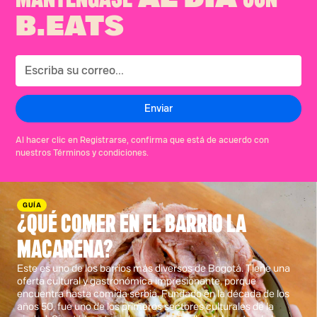
B.EATS
Al hacer clic en Registrarse, confirma que está de acuerdo con
nuestros Términos y condiciones.
GUÍA
¿QUÉ COMER EN EL BARRIO LA
MACARENA?
Este es uno de los barrios más diversos de Bogotá. Tiene una
oferta cultural y gastronómica impresionante, porque
encuentra hasta comida serbia. Fundado en la década de los
años 50, fue uno de los primeros sectores culturales de la