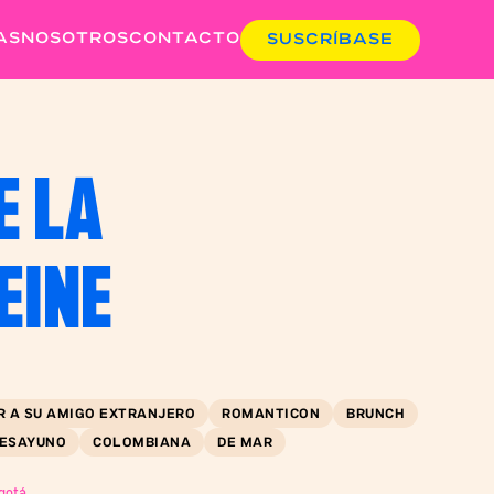
AS
NOSOTROS
CONTACTO
SUSCRÍBASE
E LA
EINE
R A SU AMIGO EXTRANJERO
ROMANTICON
BRUNCH
ESAYUNO
COLOMBIANA
DE MAR
ogotá