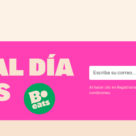
L DÍA
S
Al hacer clic en Registrar
condiciones.