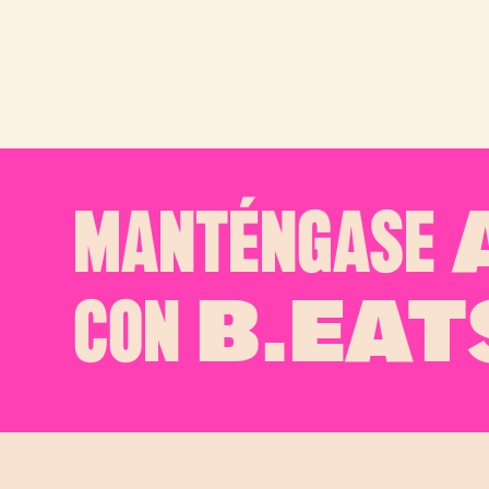
MANTÉNGASE
A
CON
B.EAT