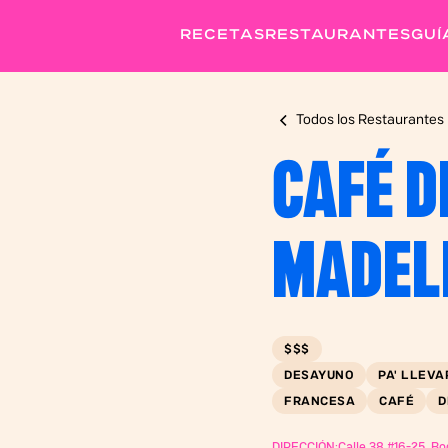
RECETAS
RESTAURANTES
GUÍ
Todos los Restaurantes
CAFÉ D
MADEL
$$$
DESAYUNO
PA' LLEVA
FRANCESA
CAFÉ
D
DIRECCIÓN:
Calle 38 #16-25, B