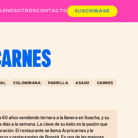
AS
NOSOTROS
CONTACTO
SUSCRÍBASE
CARNES
UAL
COLOMBIANA
PARRILLA
ASADO
CARNES
 60 años vendiendo ternera a la llanera en Soacha, y su
 días a la semana. La clave de su éxito es la pasión que
ración. El restaurante se llama Arpricarnes y le
deros y restaurantes de Bogotá. Es una de las mejores