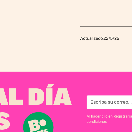
Actualizado:
22/5/25
L DÍA
S
Al hacer clic en Registrar
condiciones.