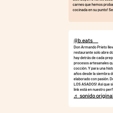
carnes que hemos probad
cocinada en su punto! S
@b.eats__
Don Armando Prieto llev
restaurante solo abre do
hay detrás de cada prep
procesos artesanales qu
cocción. Y para una hist
años desde la siembra d
elaborado con pasión. 
LOS ASADOS! Así que si 
link está en nuestro pe
♬ sonido original