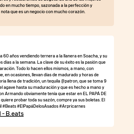
o en mucho tiempo, sazonada a la perfección y
e nota que es un negocio con mucho corazón.
a 60 años vendiendo ternera a la llanera en Soacha, y su
s días a la semana. La clave de su éxito es la pasión que
aración. Todo lo hacen ellos mismos, a mano, con
e, en ocasiones, llevan días de madurado y horas de
oria llena de tradición, un tequila @patron, que se toma 9
el agave hasta su maduración y que es hecho a mano y
Don Armando obviamente tenía que estar en EL PAPÁ DE
quiere probar toda su sazón, compre ya sus boletas. El
rfil #Beats #ElPapáDelosAsados #Arpricarnes
 - B.eats