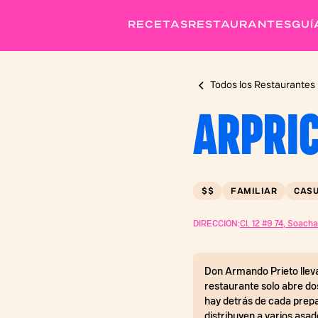
RECETAS
RESTAURANTES
GUÍ
Todos los Restaurantes
ARPRI
$$
FAMILIAR
CAS
DIRECCIÓN:
Cl. 12 #9 74, Soacha
Don Armando Prieto lleva
restaurante solo abre dos
hay detrás de cada prepa
distribuyen a varios asa