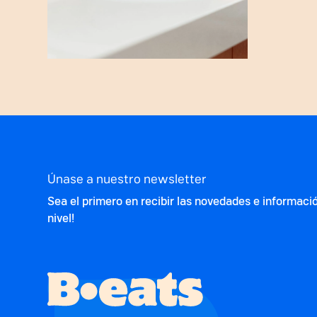
Únase a nuestro newsletter
Sea el primero en recibir las novedades e informaci
nivel!