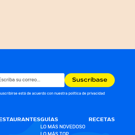
suscribirse está de acuerdo con nuestra
política de privacidad
ESTAURANTES
GUÍAS
RECETAS
LO MÁS NOVEDOSO
LO MÁS TOP