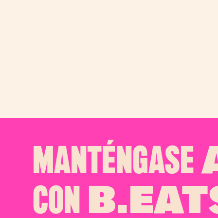
MANTÉNGASE
A
CON
B.EAT