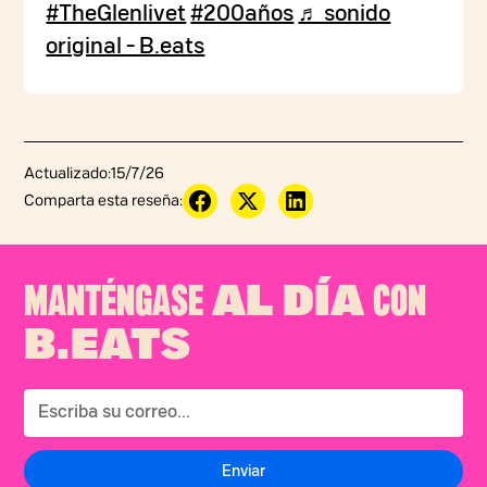
#TheGlenlivet
#200años
♬ sonido
original - B.eats
Actualizado:
15/7/26
Comparta esta reseña:
MANTÉNGASE
CON
AL DÍA
B.EATS