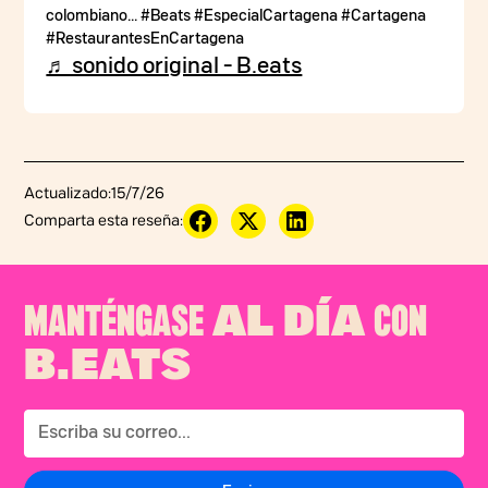
colombiano... #Beats #EspecialCartagena #Cartagena
#RestaurantesEnCartagena
♬ sonido original - B.eats
Actualizado:
15/7/26
Comparta esta reseña:
MANTÉNGASE
CON
AL DÍA
B.EATS