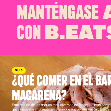
MANTÉNGASE
A
CON
B.EAT
GUÍA
¿QUÉ COMER EN EL BA
MACARENA?
Este es uno de los barrios más diversos de Bogotá. Tiene una of
gastronómica impresionante, porque encuentra hasta comida s