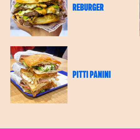
REBURGER
PITTI PANINI