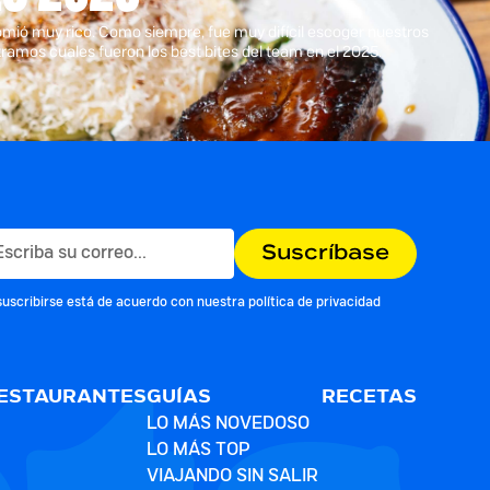
comió muy rico. Como siempre, fue muy difícil escoger nuestros
tramos cuales fueron los best bites del team en el 2025.
suscribirse está de acuerdo con nuestra
política de privacidad
ESTAURANTES
GUÍAS
RECETAS
LO MÁS NOVEDOSO
LO MÁS TOP
VIAJANDO SIN SALIR