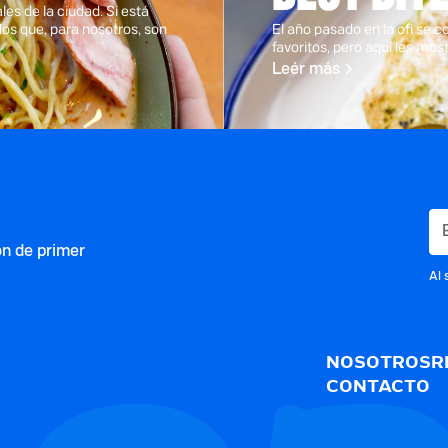
es de la ciudad. Si está
 los que, para nosotros, son
El año pasado en la ofi se 
favoritos, pero aquí les mos
Leér más
ón de primer
Al 
NOSOTROS
R
CONTACTO