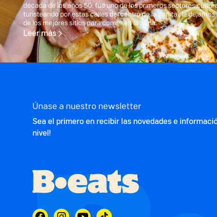
década de los años 50, fue uno de los primeros sectores cultural
turisteando por estas calles del centro de la capital, le dejamos
de los mejores sitios para comer en la zona.
Leér más
Únase a nuestro newsletter
Sea el primero en recibir las novedades e informaci
nivel!