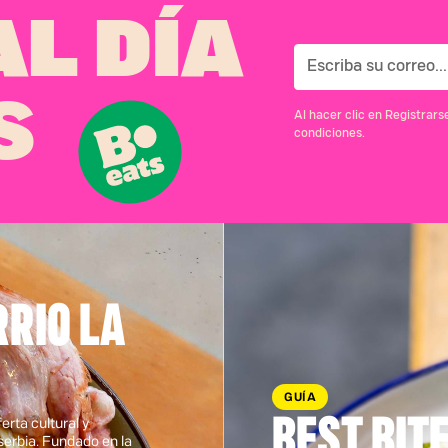
L DÍA
S
Al hacer clic en Registrar
condiciones.
RRIO LA
GUÍA
BEST BIT
erta cultural y
erbia. Fundado en la